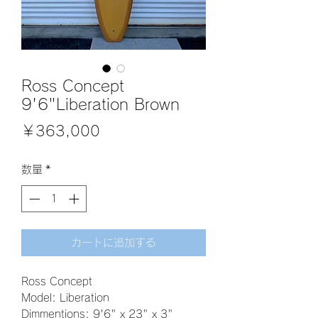
Ross Concept
9'6"Liberation Brown
価
￥363,000
格
数量
*
カートに追加する
Ross Concept
Model: Liberation
Dimmentions: 9'6" x 23" x 3"