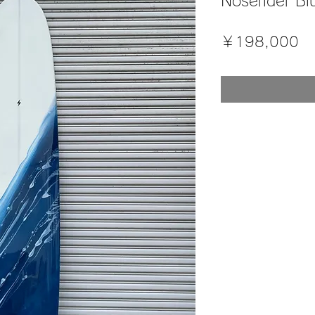
Noserider Bl
価
￥198,000
格